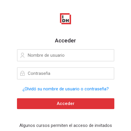
Skip to navigation
Skip to login form
Salta al contenido principal
Skip to accessibility options
Skip to footer
Skip accessibility options
Acceder
Nombre de usuario
Contraseña
¿Olvidó su nombre de usuario o contraseña?
Acceder
Algunos cursos permiten el acceso de invitados