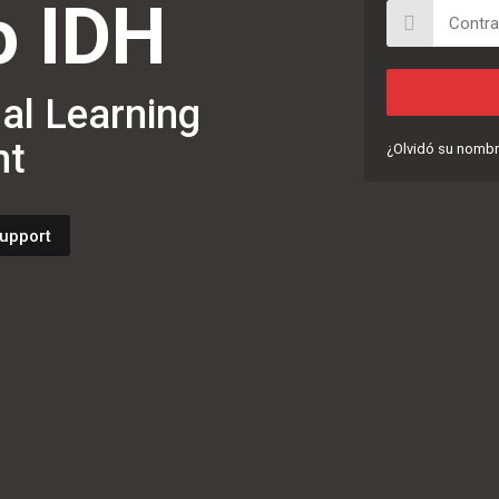
o IDH
al Learning
nt
¿Olvidó su nombr
upport