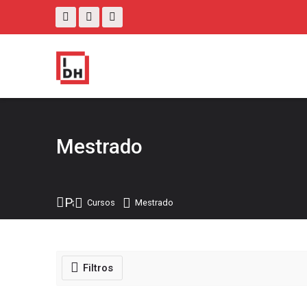
Skip to navigation
Skip to search form
Skip to login form
Salta al contenido principal
Skip to accessibility options
Skip to footer
Skip accessibility options
Mestrado
Página Principal
Cursos
Mestrado
Filtros